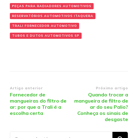
PEÇAS PARA RADIADORES AUTOMOTIVOS
RESERVATÓRIOS AUTOMOTIVOS ITAQUERA
TRALI FORNECEDOR AUTOMOTIVO
TUBOS E DUTOS AUTOMOTIVOS SP
Navegação de post
Artigo anterior
Próximo artigo
Fornecedor de
Quando trocar a
mangueiras do filtro de
mangueira de filtro de
ar: por que a Trali é a
ar do seu Palio?
escolha certa
Conheça os sinais de
desgaste
Procurando