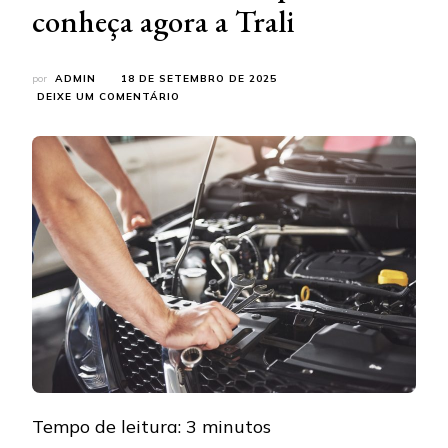
conheça agora a Trali
por
ADMIN
18 DE SETEMBRO DE 2025
EM
DEIXE UM COMENTÁRIO
FORNECEDOR
DE
PEÇAS
AUTOMOTIVAS
EM
ITAQUERA:
CONHEÇA
AGORA
A
TRALI
Tempo de leitura:
3
minutos