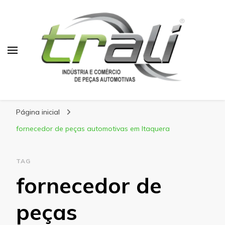
Blog Trali
Tudo sobre seu veículo!
Página inicial
fornecedor de peças automotivas em Itaquera
TAG
fornecedor de
peças