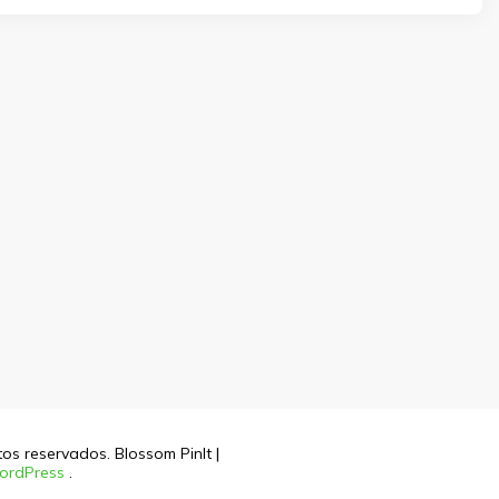
itos reservados.
Blossom PinIt |
ordPress
.