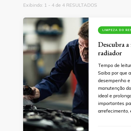
Exibindo: 1 - 4 de 4 RESULTADOS
LIMPEZA DO RE
Descubra a 
radiador
Tempo de leitu
Saiba por que a
desempenho e a 
manutenção do 
ideal e prolong
importantes pa
arrefecimento,