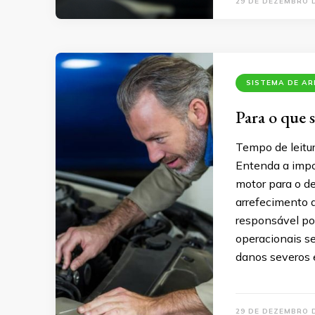
29 DE DEZEMBRO 
SISTEMA DE A
Para o que 
Tempo de leitu
Entenda a impo
motor para o d
arrefecimento d
responsável po
operacionais s
danos severos 
29 DE DEZEMBRO 