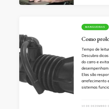
MANGUEIRAS
Como prolon
Tempo de leitu
Descubra dicas 
do carro e evi
desempenham u
Elas são respon
arrefecimento e
sistemas funci
10 DE DEZEMBRO 