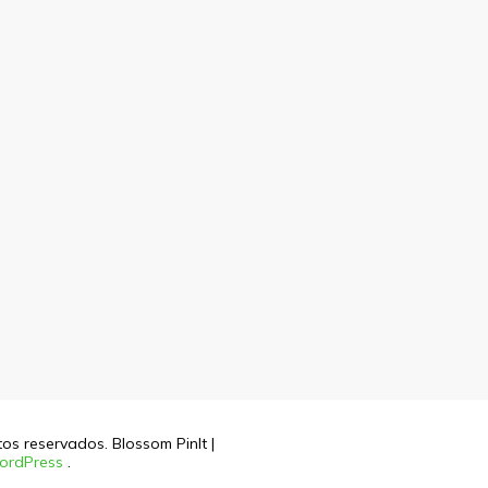
itos reservados.
Blossom PinIt |
ordPress
.