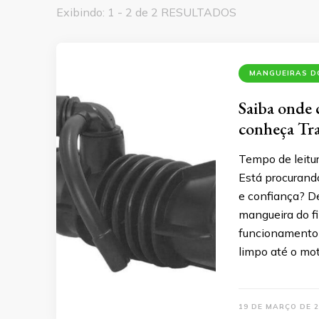
Exibindo: 1 - 2 de 2 RESULTADOS
MANGUEIRAS DO
Saiba onde 
conheça Tra
Tempo de leitu
Está procurand
e confiança? De
mangueira do f
funcionamento 
limpo até o mot
19 DE MARÇO DE 2