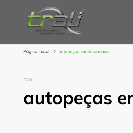
Blog Trali
Tudo sobre seu veículo!
Página inicial
autopeças em Guaianases
TAG
autopeças e