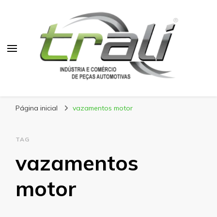
Blog Trali
Tudo sobre seu veículo!
Página inicial
vazamentos motor
TAG
vazamentos
motor