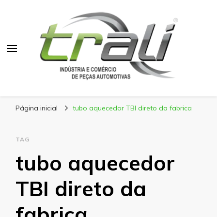
Blog Trali
Tudo sobre seu veículo!
Página inicial
tubo aquecedor TBI direto da fabrica
TAG
tubo aquecedor
TBI direto da
fabrica