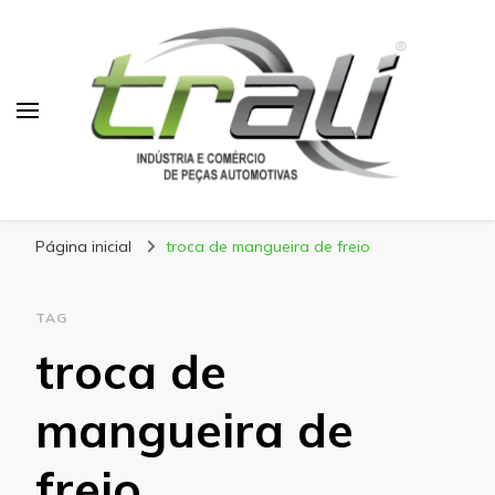
Blog Trali
Tudo sobre seu veículo!
Página inicial
troca de mangueira de freio
TAG
troca de
mangueira de
freio