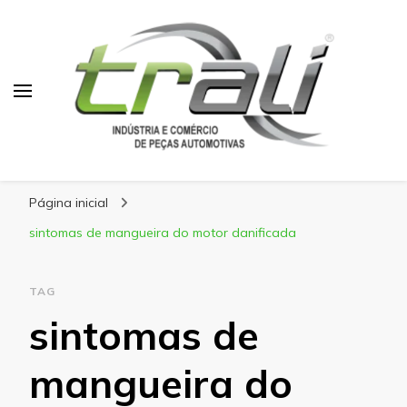
Blog Trali
Tudo sobre seu veículo!
Página inicial
sintomas de mangueira do motor danificada
TAG
sintomas de
mangueira do