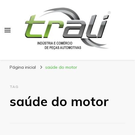
Blog Trali
Tudo sobre seu veículo!
Página inicial
saúde do motor
TAG
saúde do motor