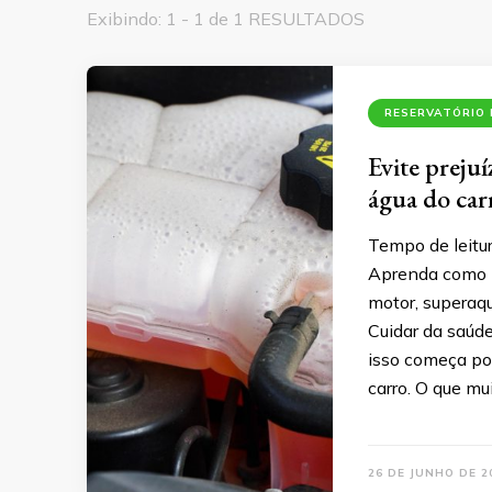
Exibindo: 1 - 1 de 1 RESULTADOS
RESERVATÓRIO
Evite prejuí
água do carr
Tempo de leitu
Aprenda como li
motor, superaq
Cuidar da saúde
isso começa po
carro. O que mu
26 DE JUNHO DE 2