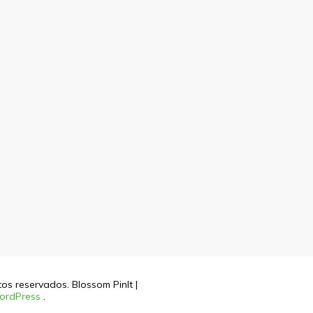
itos reservados.
Blossom PinIt |
ordPress
.