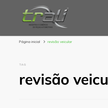
Blog Trali
Tudo sobre seu veículo!
Página inicial
revisão veicular
TAG
revisão veicu