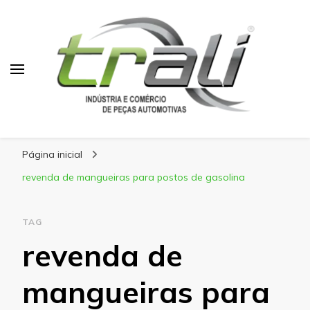
Blog Trali
Tudo sobre seu veículo!
Página inicial
revenda de mangueiras para postos de gasolina
TAG
revenda de
mangueiras para