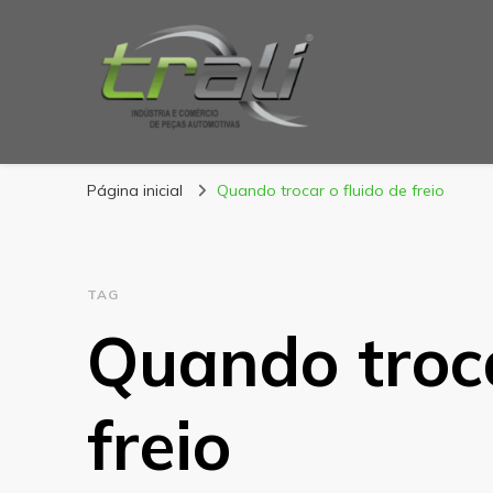
Blog Trali
Tudo sobre seu veículo!
Página inicial
Quando trocar o fluido de freio
TAG
Quando troca
freio