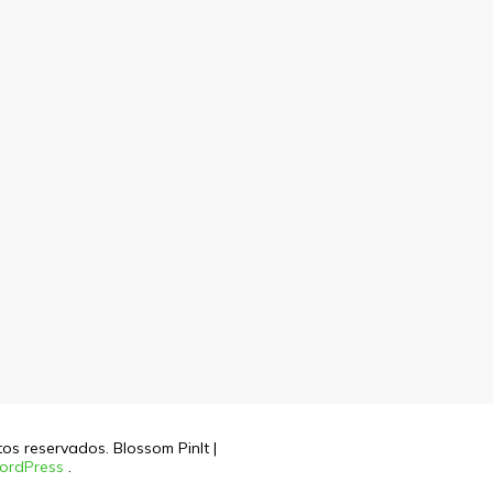
itos reservados.
Blossom PinIt |
ordPress
.