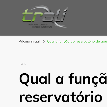
Blog Trali
Tudo sobre seu veículo!
Página inicial
Qual a função do reservatório de águ
TAG
Qual a funç
reservatório