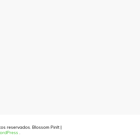
itos reservados.
Blossom PinIt |
ordPress
.