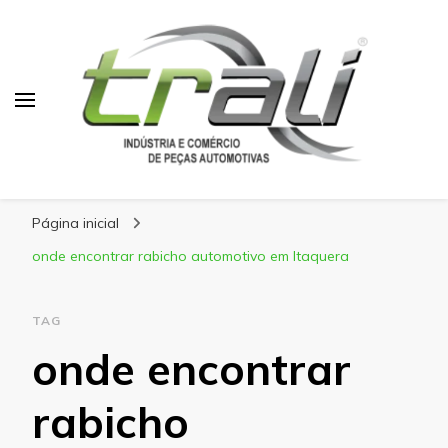
Blog Trali
Tudo sobre seu veículo!
Página inicial
onde encontrar rabicho automotivo em Itaquera
TAG
onde encontrar
rabicho