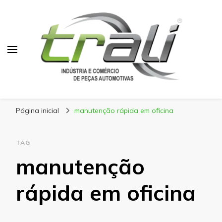
Blog Trali
Tudo sobre seu veículo!
Página inicial
manutenção rápida em oficina
TAG
manutenção
rápida em oficina