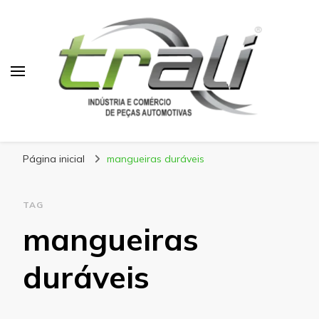
Blog Trali
Tudo sobre seu veículo!
Página inicial
mangueiras duráveis
TAG
mangueiras
duráveis