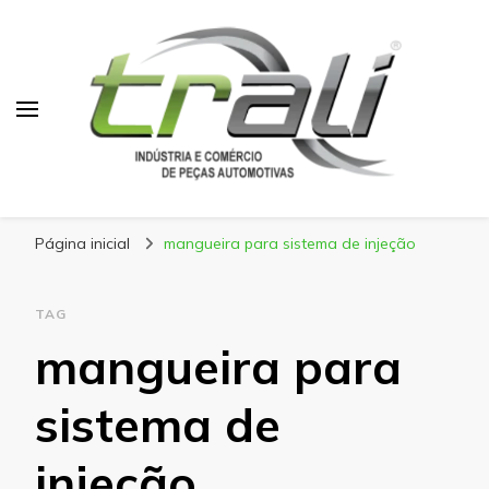
Blog Trali
Tudo sobre seu veículo!
Página inicial
mangueira para sistema de injeção
TAG
mangueira para
sistema de
injeção