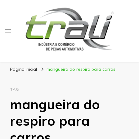
Blog Trali
Tudo sobre seu veículo!
Página inicial
mangueira do respiro para carros
TAG
mangueira do
respiro para
carros