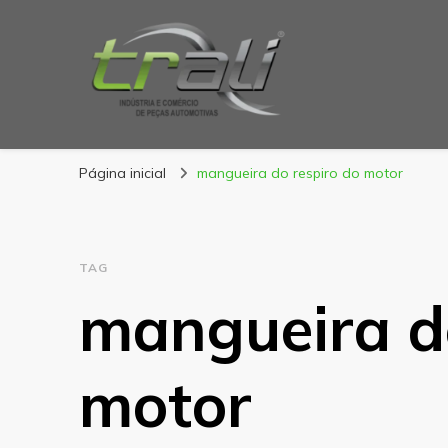
Blog Trali
Tudo sobre seu veículo!
Página inicial
mangueira do respiro do motor
TAG
mangueira do
motor