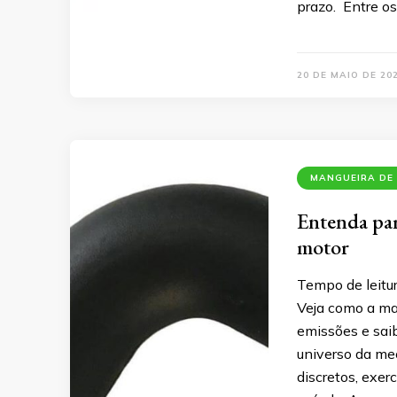
prazo. Entre o
20 DE MAIO DE 20
MANGUEIRA DE
Entenda par
motor
Tempo de leitu
Veja como a ma
emissões e saib
universo da me
discretos, exe