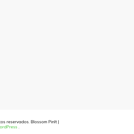
itos reservados.
Blossom PinIt |
ordPress
.