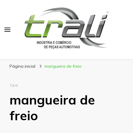
Blog Trali
Tudo sobre seu veículo!
Página inicial
mangueira de freio
TAG
mangueira de
freio