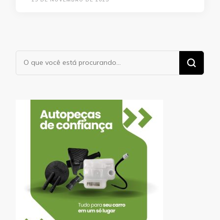
Procurando
algo?