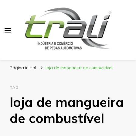
Blog Trali
Tudo sobre seu veículo!
Página inicial
loja de mangueira de combustível
TAG
loja de mangueira
de combustível