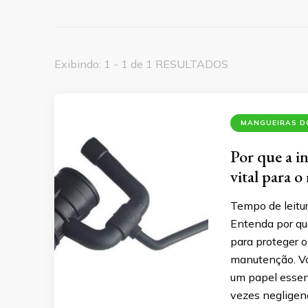
Exibindo: 1 - 1 de 1 RESULTADOS
MANGUEIRAS DO
Por que a in
vital para o
Tempo de leitu
Entenda por que
para proteger o 
manutenção. Vo
um papel essen
vezes negligenc