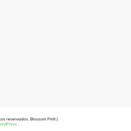
itos reservados.
Blossom PinIt |
ordPress
.