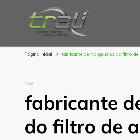
Blog Trali
Tudo sobre seu veículo!
Página inicial
fabricante de mangueiras do filtro de 
TAG
fabricante 
do filtro de a