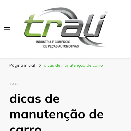
Blog Trali
Tudo sobre seu veículo!
Página inicial
dicas de manutenção de carro
TAG
dicas de
manutenção de
carro