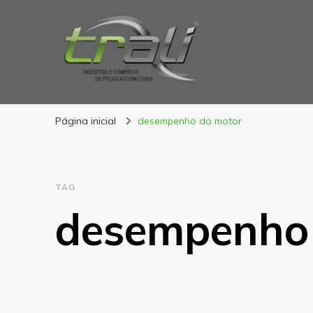
Blog Trali
Tudo sobre seu veículo!
Página inicial
desempenho do motor
TAG
desempenho