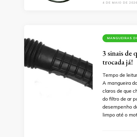
4 DE MAIO DE 202
MANGUEIRAS DO
3 sinais de 
trocada já!
Tempo de leitu
A mangueira do f
claros de que c
do filtro de ar
desempenho do 
limpo até o mot