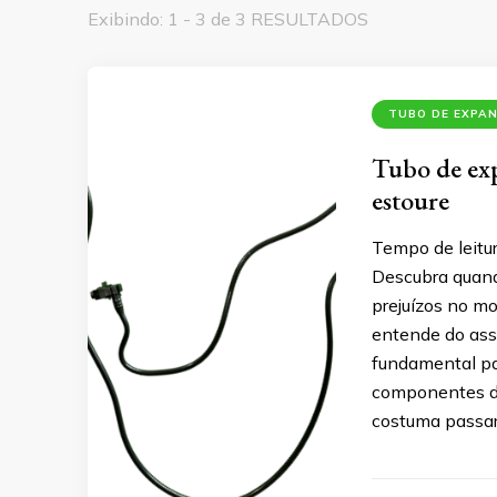
Exibindo: 1 - 3 de 3 RESULTADOS
TUBO DE EXPA
Tubo de exp
estoure
Tempo de leitu
Descubra quand
prejuízos no mo
entende do ass
fundamental pa
componentes de
costuma passar