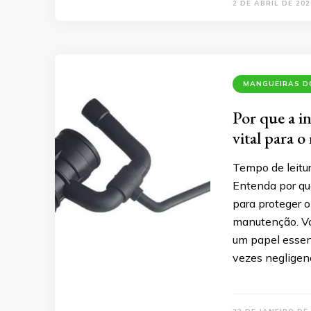
2 DE ABRIL DE 202
MANGUEIRAS DO
Por que a in
vital para o
Tempo de leitu
Entenda por que
para proteger o 
manutenção. Vo
um papel essen
vezes negligenc