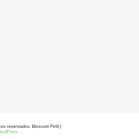
itos reservados.
Blossom PinIt |
ordPress
.