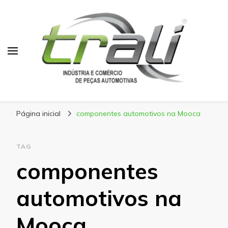
Blog Trali
Tudo sobre seu veículo!
Página inicial
componentes automotivos na Mooca
TAG
componentes
automotivos na
Mooca