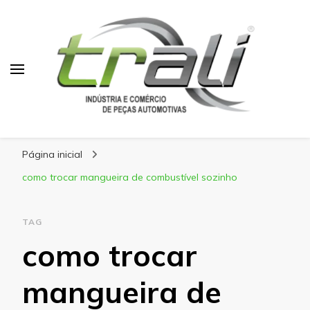
Blog Trali
Tudo sobre seu veículo!
Página inicial
como trocar mangueira de combustível sozinho
TAG
como trocar
mangueira de