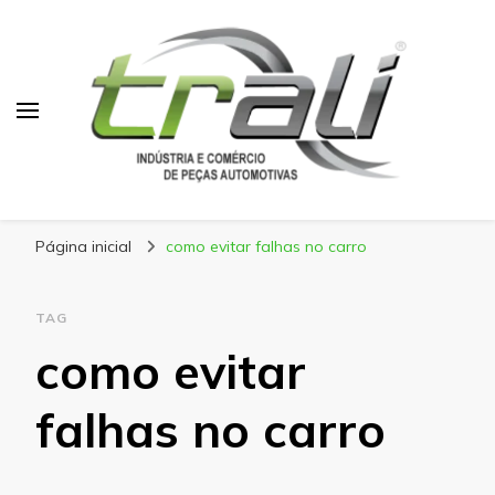
Blog Trali
Tudo sobre seu veículo!
Página inicial
como evitar falhas no carro
TAG
como evitar
falhas no carro