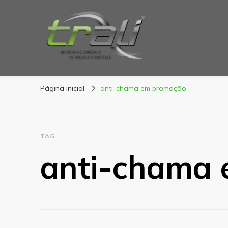
Blog Trali
Tudo sobre seu veículo!
Página inicial
anti-chama em promoção
TAG
anti-chama