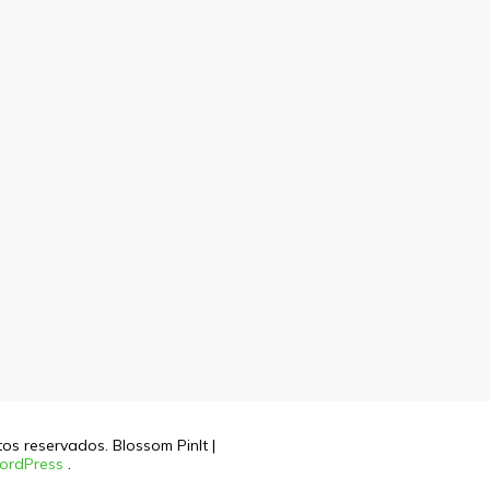
itos reservados.
Blossom PinIt |
ordPress
.