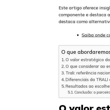
Este artigo oferece insig
componente e destaca a 
destaca como alternativa
Saiba onde co
O que abordaremos 
O valor estratégico d
O que considerar ao e
Trali: referência naci
Diferenciais da TRALI 
Resultados ao escolh
Conclusão: o parceir
O valor es