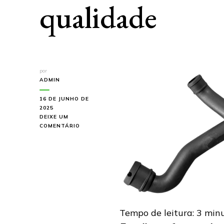
qualidade
por
ADMIN
16 DE JUNHO DE
2025
DEIXE UM
EM
COMENTÁRIO
DESCUBRA
O
MELHOR
FORNECEDOR
DE
CONJUNTO
RABICHO
DE
QUALIDADE
Tempo de leitura:
3
min