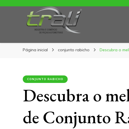
Blog Trali
Blog Trali
Tudo sobre seu veículo!
Página inicial
conjunto rabicho
Descubra o mel
CONJUNTO RABICHO
Descubra o mel
de Conjunto R