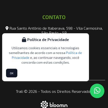
CONTATO
Rua Santo Antônio de Itaberava, 598 - Vila Carmosina,
São Paulo - SP
Política de Privacidade
contato@trali.com.br
Utilizamos cookies essenciais e tecnologias
(11) 2747-4700
semelhantes de acordo com a nossa
Política de
Privacidade
e, ao continuar navegando, você
(11) 93758-0698
concorda com estas condições.
OK
Trali © 2026 - Todos os Direitos Reservados