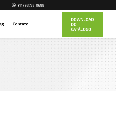
0
(11) 93758-0698
DOWNLOAD
og
Contato
DO
CATÁLOGO