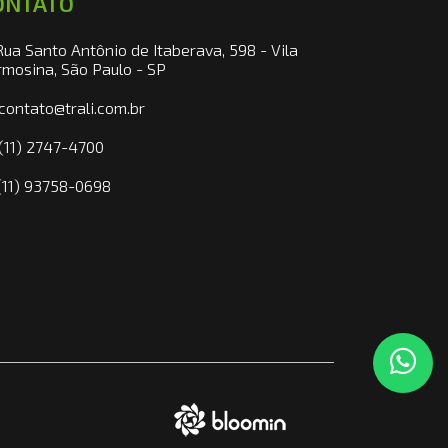
ONTATO
ua Santo Antônio de Itaberava, 598 - Vila
rmosina, São Paulo - SP
contato@trali.com.br
(11) 2747-4700
11) 93758-0698