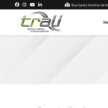
Rua Santo Antônio de It
H