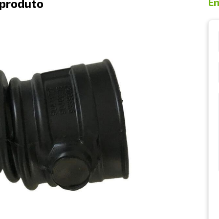
 produto
En