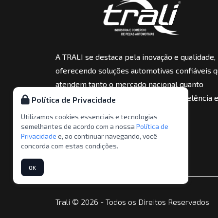
A TRALI se destaca pela inovação e qualidade,
oferecendo soluções automotivas confiáveis 
atendem tanto o mercado nacional quanto
internacional, sempre garantindo excelência 
Política de Privacidade
performance em cada produto.
Utilizamos cookies essenciais e tecnologias
semelhantes de acordo com a nossa
Política de
Privacidade
e, ao continuar navegando, você
concorda com estas condições.
OK
Trali © 2026 - Todos os Direitos Reservados