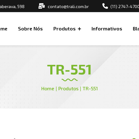
aberava, 598
contato@trali.com.br
(11) 2747-470
ome
Sobre Nós
Produtos
Informativos
Bl
TR-551
Home
|
Produtos
|
TR-551