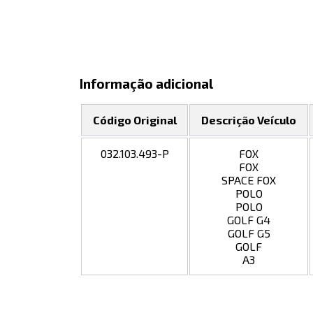
Informação adicional
Código Original
Descrição Veículo
032.103.493-P
FOX
FOX
SPACE FOX
POLO
POLO
GOLF G4
GOLF G5
GOLF
A3