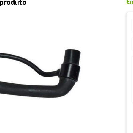
 produto
En