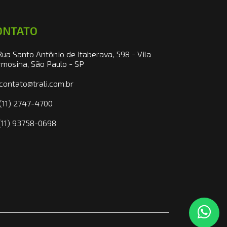
ONTATO
ua Santo Antônio de Itaberava, 598 - Vila
rmosina, São Paulo - SP
contato@trali.com.br
(11) 2747-4700
11) 93758-0698