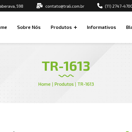
aberava, 598
contato@trali.com.br
(11) 2747-470
ome
Sobre Nós
Produtos
Informativos
Bl
TR-1613
Home
|
Produtos
|
TR-1613