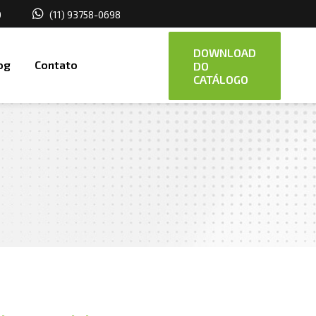
0
(11) 93758-0698
DOWNLOAD
og
Contato
DO
CATÁLOGO