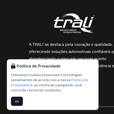
A TRALI se destaca pela inovação e qualidade,
oferecendo soluções automotivas confiáveis 
atendem tanto o mercado nacional quanto
internacional, sempre garantindo excelência 
Política de Privacidade
performance em cada produto.
Utilizamos cookies essenciais e tecnologias
semelhantes de acordo com a nossa
Política de
Privacidade
e, ao continuar navegando, você
concorda com estas condições.
OK